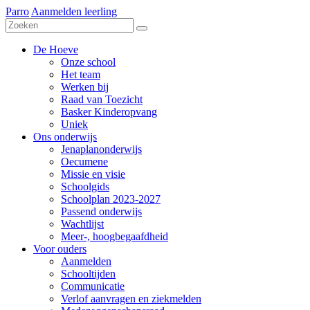
Parro
Aanmelden leerling
De Hoeve
Onze school
Het team
Werken bij
Raad van Toezicht
Basker Kinderopvang
Uniek
Ons onderwijs
Jenaplanonderwijs
Oecumene
Missie en visie
Schoolgids
Schoolplan 2023-2027
Passend onderwijs
Wachtlijst
Meer-, hoogbegaafdheid
Voor ouders
Aanmelden
Schooltijden
Communicatie
Verlof aanvragen en ziekmelden