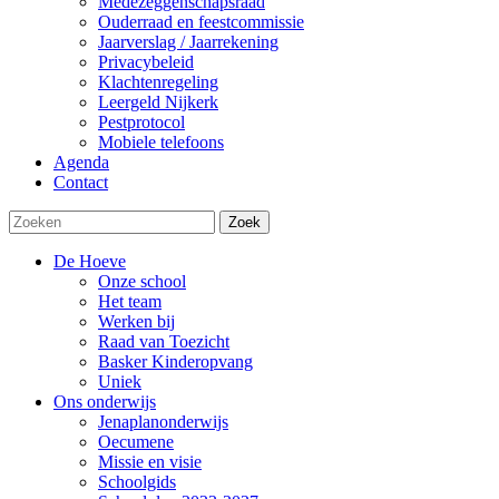
Medezeggenschapsraad
Ouderraad en feestcommissie
Jaarverslag / Jaarrekening
Privacybeleid
Klachtenregeling
Leergeld Nijkerk
Pestprotocol
Mobiele telefoons
Agenda
Contact
Zoek
De Hoeve
Onze school
Het team
Werken bij
Raad van Toezicht
Basker Kinderopvang
Uniek
Ons onderwijs
Jenaplanonderwijs
Oecumene
Missie en visie
Schoolgids